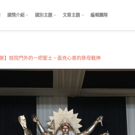
告
國情介紹
國別主題
文章主題
編輯團隊
景】妓院門外的一把聖土，面兇心善的慈母戰神