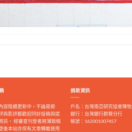
稿
捐款資訊
內容陸續更新中，不論是遊
戶名：台灣南亞研究協會陳牧
評與影評都歡迎同好投稿與提
銀行：台灣銀行群賢分行
資訊， 經審查刊登者將薄致稿
帳號：162001007457
登後本站亦保有文章轉載使用