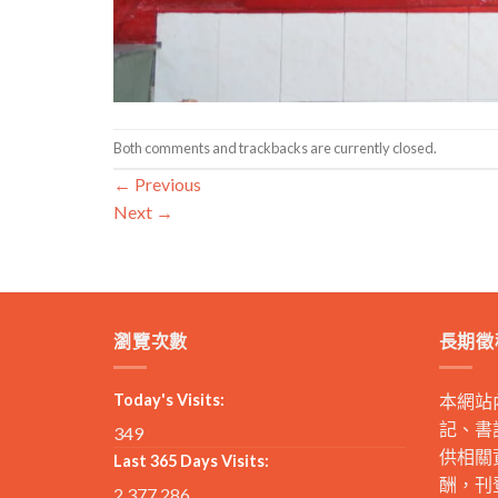
Both comments and trackbacks are currently closed.
←
Previous
Next
→
瀏覽次數
長期徵
Today's Visits:
本網站
記、書
349
供相關
Last 365 Days Visits:
酬，刊
2,377,286