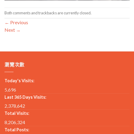
Both comments and trackbacks are currently closed.
←
Previous
Next
→
瀏覽次數
Today's Visits:
5,696
Last 365 Days Visits:
2,378,642
Total Visits:
8,206,324
Total Posts: