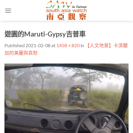
Skip
to
content
遊園的Maruti-Gypsy吉普車
Published
2021-02-08
at
1458 × 820
in
【人文地景】卡濟蘭
加的美麗與哀愁