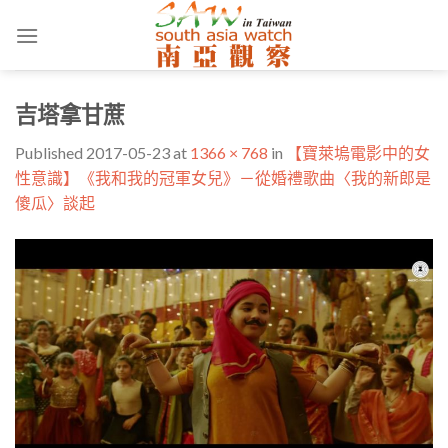
Skip
to
content
吉塔拿甘蔗
Published
2017-05-23
at
1366 × 768
in
【寶萊塢電影中的女
性意識】《我和我的冠軍女兒》－從婚禮歌曲〈我的新郎是
傻瓜〉談起