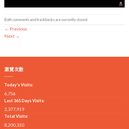
Both comments and trackbacks are currently closed.
←
Previous
Next
→
瀏覽次數
Today's Visits:
6,756
Last 365 Days Visits:
2,377,919
Total Visits:
8,200,310